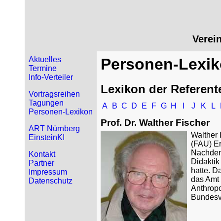
Verei
Aktuelles
Personen-Lexi
Termine
Info-Verteiler
Lexikon der Referent
Vortragsreihen
Tagungen
A
B
C
D
E
F
G
H
I
J
K
L
Personen-Lexikon
Prof. Dr. Walther Fischer
ART Nürnberg
Walther 
EinsteinKI
(FAU) Er
Nachdem 
Kontakt
Didaktik
Partner
hatte. 
Impressum
das Amt 
Datenschutz
Anthropo
Bundesv