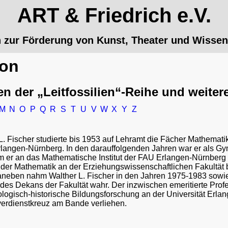
ART & Friedrich e.V.
n zur Förderung von Kunst, Theater und Wissen
kon
en der „Leitfossilien“-Reihe und weiter
M
N
O
P
Q
R
S
T
U
V
W
X
Y
Z
L. Fischer studierte bis 1953 auf Lehramt die Fächer Mathemati
langen-Nürnberg. In den darauffolgenden Jahren war er als Gym
er an das Mathematische Institut der FAU Erlangen-Nürnberg w
 der Mathematik an der Erziehungswissenschaftlichen Fakultät b
Daneben nahm Walther L. Fischer in den Jahren 1975-1983 sow
des Dekans der Fakultät wahr. Der inzwischen emeritierte Profes
logisch-historische Bildungsforschung an der Universität Erla
erdienstkreuz am Bande verliehen.