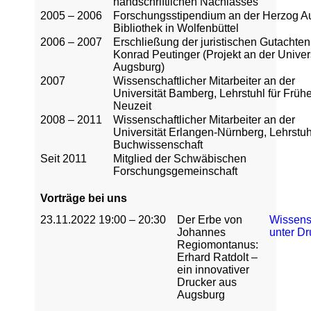
handschriftlichen Nachlasses“
2005 – 2006
Forschungsstipendium an der Herzog A
Bibliothek in Wolfenbüttel
2006 – 2007
Erschließung der juristischen Gutachten
Konrad Peutinger (Projekt an der Univers
Augsburg)
2007
Wissenschaftlicher Mitarbeiter an der
Universität Bamberg, Lehrstuhl für Früh
Neuzeit
2008 – 2011
Wissenschaftlicher Mitarbeiter an der
Universität Erlangen-Nürnberg, Lehrstuhl
Buchwissenschaft
Seit 2011
Mitglied der Schwäbischen
Forschungsgemeinschaft
Vorträge bei uns
23.11.2022 19:00 – 20:30
Der Erbe von
Wissens
Johannes
unter Dr
Regiomontanus:
Erhard Ratdolt –
ein innovativer
Drucker aus
Augsburg