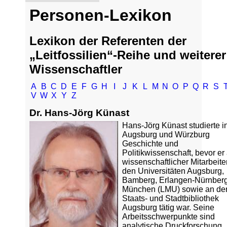
Personen-Lexikon
Lexikon der Referenten der
„Leitfossilien“-Reihe und weiterer
Wissenschaftler
A
B
C
D
E
F
G
H
I
J
K
L
M
N
O
P
Q
R
S
V
W
X
Y
Z
Dr. Hans-Jörg Künast
Hans-Jörg Künast studierte i
Augsburg und Würzburg
Geschichte und
Politikwissenschaft, bevor er 
wissenschaftlicher Mitarbeite
den Universitäten Augsburg,
Bamberg, Erlangen-Nürnber
München (LMU) sowie an de
Staats- und Stadtbibliothek
Augsburg tätig war. Seine
Arbeitsschwerpunkte sind
analytische Druckforschung,