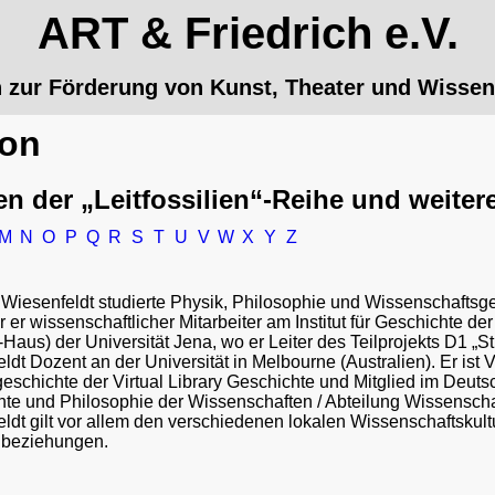
ART & Friedrich e.V.
n zur Förderung von Kunst, Theater und Wissen
kon
en der „Leitfossilien“-Reihe und weiter
M
N
O
P
Q
R
S
T
U
V
W
X
Y
Z
Wiesenfeldt studierte Physik, Philosophie und Wissenschaftsg
 er wissenschaftlicher Mitarbeiter am Institut für Geschichte de
Haus) der Universität Jena, wo er Leiter des Teilprojekts D1 „St
ldt Dozent an der Universität in Melbourne (Australien). Er ist
eschichte der Virtual Library Geschichte und Mitglied im Deuts
te und Philosophie der Wissenschaften / Abteilung Wissensch
ldt gilt vor allem den verschiedenen lokalen Wissenschaftskul
beziehungen.