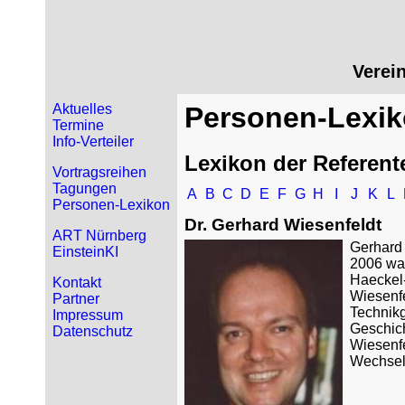
Verei
Aktuelles
Personen-Lexi
Termine
Info-Verteiler
Lexikon der Referent
Vortragsreihen
Tagungen
A
B
C
D
E
F
G
H
I
J
K
L
Personen-Lexikon
Dr. Gerhard Wiesenfeldt
ART Nürnberg
Gerhard 
EinsteinKI
2006 war
Haeckel-
Kontakt
Wiesenfe
Partner
Technikg
Impressum
Geschich
Datenschutz
Wiesenfe
Wechsel